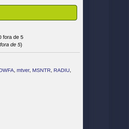
fora de 5
)
OWFA
,
mtver
,
MSNTR
,
RADIU
,