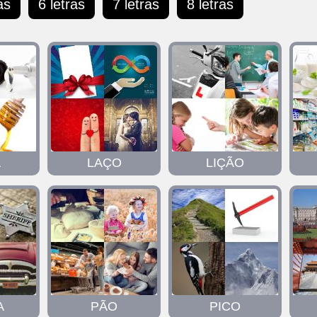
as
6 letras
7 letras
8 letras
A
LAÇO
LIÇÃO
A
PÃO
PICO