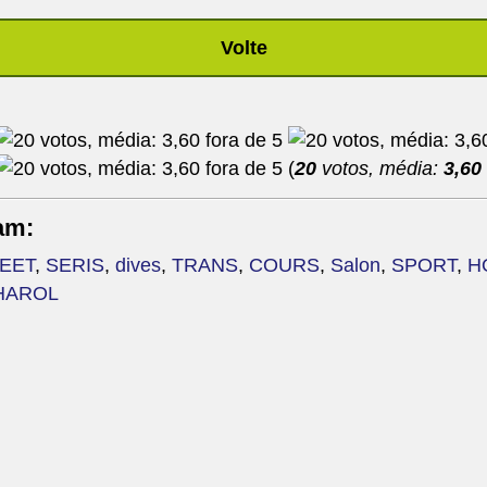
Volte
(
20
votos, média:
3,60
am:
EET
,
SERIS
,
dives
,
TRANS
,
COURS
,
Salon
,
SPORT
,
H
HAROL