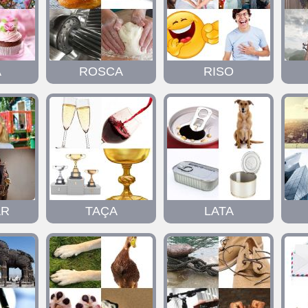
A
ROSCA
RISO
AR
TAÇA
LATA