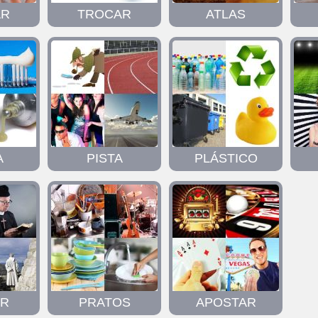
AR
TROCAR
ATLAS
A
PISTA
PLÁSTICO
OR
PRATOS
APOSTAR