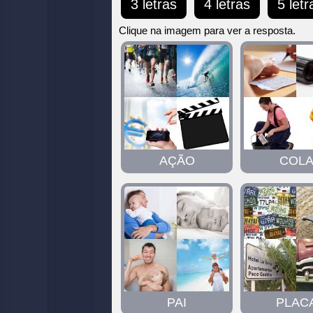
3 letras
4 letras
5 letr
digite
todas
Clique na imagem para ver a resposta.
as
letras:
AÇÃO
COL
PAI
PLAC