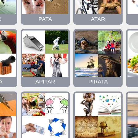
O
PATA
ATAR
A
APITAR
PIRATA