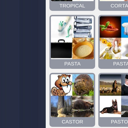
TROPICAL
CORT
PASTA
PAST
CASTOR
PAST