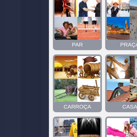
PAR
PRAÇ
CARROÇA
CAS