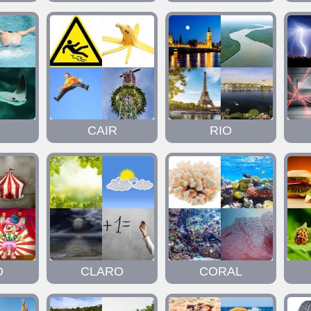
CAIR
RIO
O
CLARO
CORAL