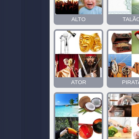
ALTO
TALÃ
ATOR
PIRAT