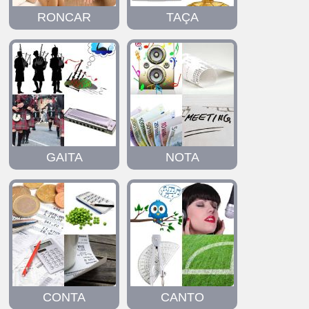
RONCAR
TAÇA
GAITA
NOTA
CONTA
CANTO