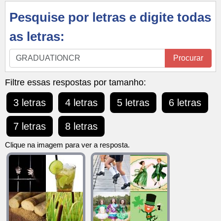
Pesquise por letras e digite todas
as letras:
Pesquise
Procurar
por
letras
Filtre essas respostas por tamanho:
e
3 letras
4 letras
5 letras
6 letras
digite
todas
7 letras
8 letras
as
letras:
Clique na imagem para ver a resposta.