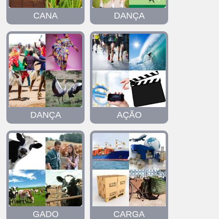
CANA
DANÇA
DANÇA
AÇÃO
GADO
CARGA