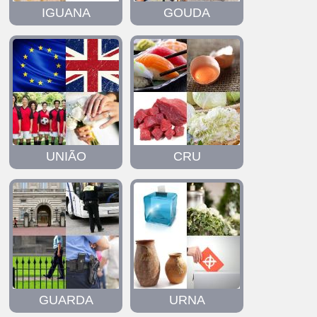
IGUANA
GOUDA
UNIÃO
CRU
GUARDA
URNA